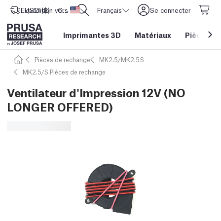
Expédition vers
USD ($)
CORE One L: Maintenant en stock !
Etats-Unis d'Amérique
Français
Se connecter
Imprimantes 3D
Matériaux
Pièces
&
Pièces de rechange
MK2.5/MK2.5S
MK2.5/S Pièces de rechange
Ventilateur d'Impression 12V (NO
LONGER OFFERED)