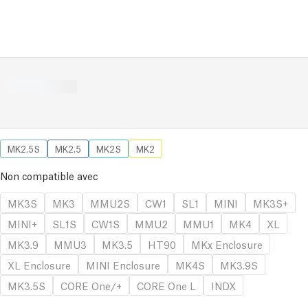
MK2.5S
MK2.5
MK2S
MK2
Non compatible avec
MK3S
MK3
MMU2S
CW1
SL1
MINI
MK3S+
MINI+
SL1S
CW1S
MMU2
MMU1
MK4
XL
MK3.9
MMU3
MK3.5
HT90
MKx Enclosure
XL Enclosure
MINI Enclosure
MK4S
MK3.9S
MK3.5S
CORE One/+
CORE One L
INDX