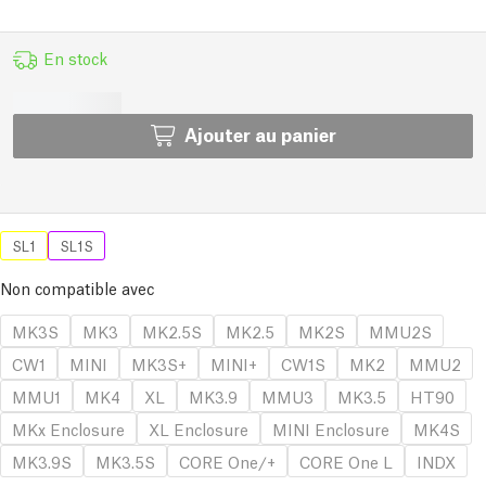
En stock
Ajouter au panier
SL1
SL1S
Non compatible avec
MK3S
MK3
MK2.5S
MK2.5
MK2S
MMU2S
CW1
MINI
MK3S+
MINI+
CW1S
MK2
MMU2
MMU1
MK4
XL
MK3.9
MMU3
MK3.5
HT90
MKx Enclosure
XL Enclosure
MINI Enclosure
MK4S
MK3.9S
MK3.5S
CORE One/+
CORE One L
INDX