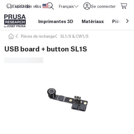
Expédition vers
USD ($)
CORE One L: Maintenant en stock !
Etats-Unis d'Amérique
Français
Se connecter
Imprimantes 3D
Matériaux
Pièces
&
Pièces de rechange
SL1/S & CW1/S
USB board + button SL1S