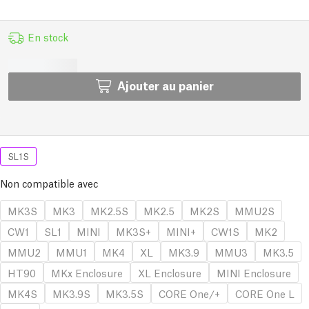
En stock
Ajouter au panier
SL1S
Non compatible avec
MK3S
MK3
MK2.5S
MK2.5
MK2S
MMU2S
CW1
SL1
MINI
MK3S+
MINI+
CW1S
MK2
MMU2
MMU1
MK4
XL
MK3.9
MMU3
MK3.5
HT90
MKx Enclosure
XL Enclosure
MINI Enclosure
MK4S
MK3.9S
MK3.5S
CORE One/+
CORE One L