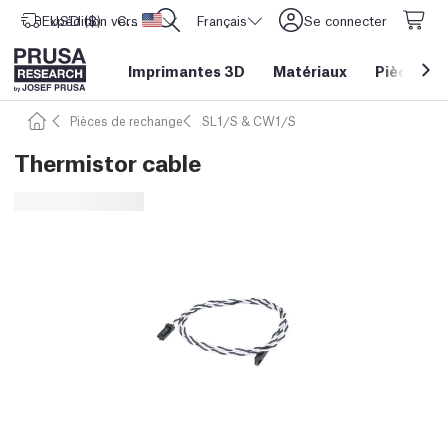
Expédition vers
USD ($)
CORE One L: Maintenant en stock !
Etats-Unis d'Amérique
Français
Se connecter
Imprimantes 3D
Matériaux
Pièces
&
Pièces de rechange
SL1/S & CW1/S
Thermistor cable