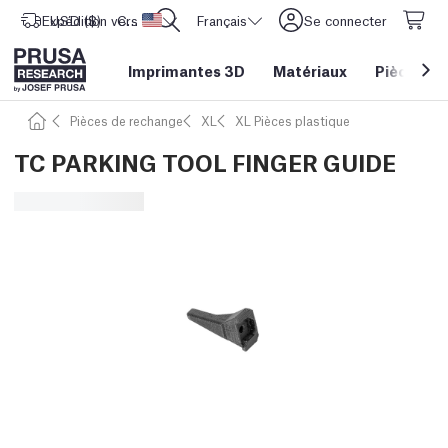
Expédition vers
USD ($)
CORE One L: Maintenant en stock !
Etats-Unis d'Amérique
Français
Se connecter
Imprimantes 3D
Matériaux
Pièces
&
Pièces de rechange
XL
XL Pièces plastique
TC PARKING TOOL FINGER GUIDE