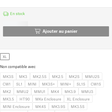
En stock
Ajouter au panier
XL
Non compatible avec
MK3S
MK3
MK2.5S
MK2.5
MK2S
MMU2S
CW1
SL1
MINI
MK3S+
MINI+
SL1S
CW1S
MK2
MMU2
MMU1
MK4
MK3.9
MMU3
MK3.5
HT90
MKx Enclosure
XL Enclosure
MINI Enclosure
MK4S
MK3.9S
MK3.5S