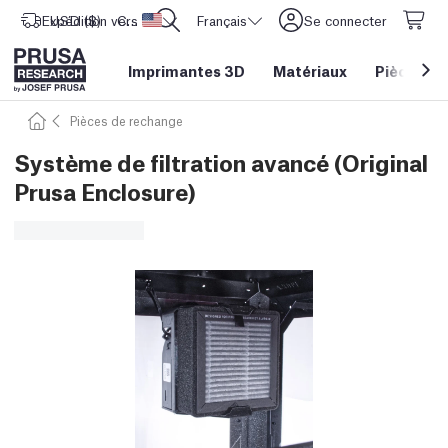
Expédition vers
USD ($)
CORE One L: Maintenant en stock !
Etats-Unis d'Amérique
Français
Se connecter
Imprimantes 3D
Matériaux
Pièces
&
Pièces de rechange
Système de filtration avancé (Original
Prusa Enclosure)