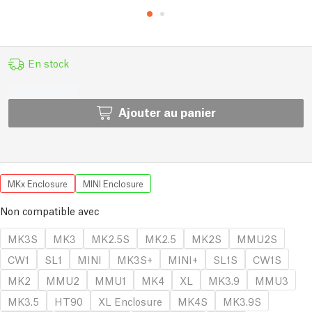
En stock
Ajouter au panier
MKx Enclosure
MINI Enclosure
Non compatible avec
MK3S
MK3
MK2.5S
MK2.5
MK2S
MMU2S
CW1
SL1
MINI
MK3S+
MINI+
SL1S
CW1S
MK2
MMU2
MMU1
MK4
XL
MK3.9
MMU3
MK3.5
HT90
XL Enclosure
MK4S
MK3.9S