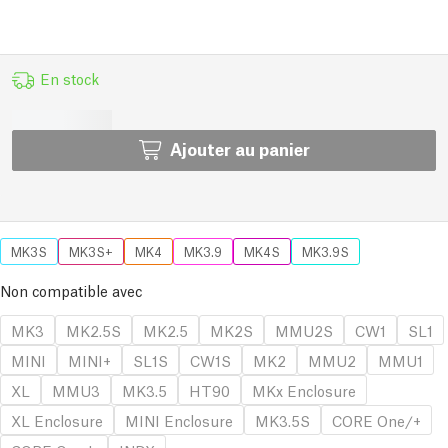
En stock
Ajouter au panier
MK3S
MK3S+
MK4
MK3.9
MK4S
MK3.9S
Non compatible avec
MK3
MK2.5S
MK2.5
MK2S
MMU2S
CW1
SL1
MINI
MINI+
SL1S
CW1S
MK2
MMU2
MMU1
XL
MMU3
MK3.5
HT90
MKx Enclosure
XL Enclosure
MINI Enclosure
MK3.5S
CORE One/+