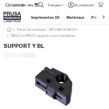
Expédition vers
USD ($)
CORE One L: Maintenant en stock !
Etats-Unis d'Amérique
Français
Se connecter
Imprimantes 3D
Matériaux
Pièces
&
Pièces de rechange
MK3/MK3S/MK3S+
MK3/S to MK3S+ upgrade części plastikowe
SUPPORT Y BL