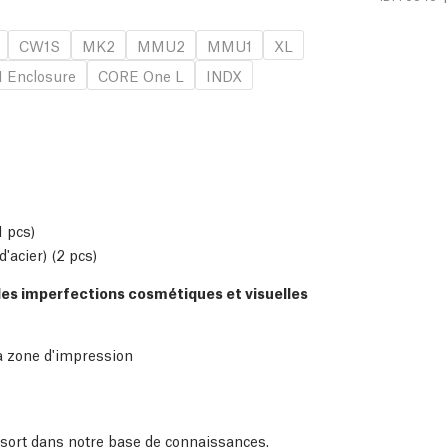
CW1S
MK2
MMU2
MMU1
XL
 Enclosure
CORE One L
INDX
1 pcs)
'acier) (2 pcs)
des imperfections cosmétiques et visuelles
a zone d'impression
essort dans notre
base de connaissances
.