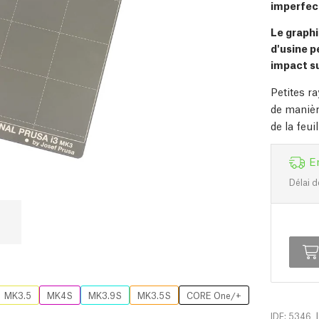
imperfect
Le graphi
d'usine p
impact su
Petites r
de manièr
de la feui
E
Délai d
MK3.5
MK4S
MK3.9S
MK3.5S
CORE One/+
|
IDF: 5346