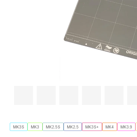
MK3S
MK3
MK2.5S
MK2.5
MK3S+
MK4
MK3.9