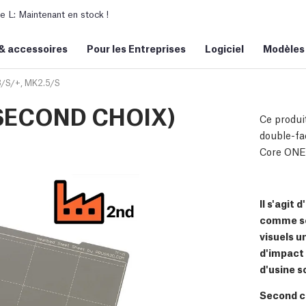
L: Maintenant en stock !
&
accessoires
Pour les Entreprises
Logiciel
Modèles
/S/+, MK2.5/S
I (SECOND CHOIX)
Ce produit
double-fa
Core ONE.
Il s'agit
comme se
visuels u
d'impact 
d'usine s
Second ch