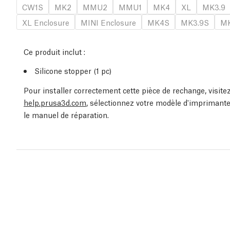
CW1S
MK2
MMU2
MMU1
MK4
XL
MK3.9
XL Enclosure
MINI Enclosure
MK4S
MK3.9S
MK
Ce produit inclut :
Silicone stopper (1 pc)
Pour installer correctement cette pièce de rechange, visit
help.prusa3d.com
, sélectionnez votre modèle d'imprimante
le manuel de réparation.