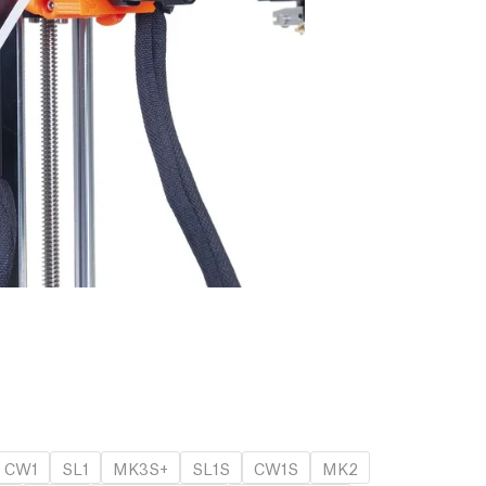
CW1
SL1
MK3S+
SL1S
CW1S
MK2