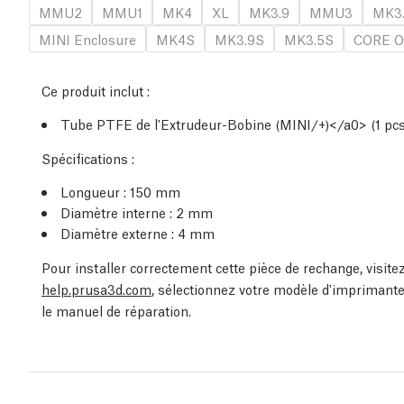
MMU2
MMU1
MK4
XL
MK3.9
MMU3
MK3
MINI Enclosure
MK4S
MK3.9S
MK3.5S
CORE O
Ce produit inclut :
Tube PTFE de l'Extrudeur-Bobine (MINI/+)</a0> (1 pcs
Spécifications :
Longueur : 150 mm
Diamètre interne : 2 mm
Diamètre externe : 4 mm
Pour installer correctement cette pièce de rechange, visit
help.prusa3d.com
, sélectionnez votre modèle d'imprimante
le manuel de réparation.