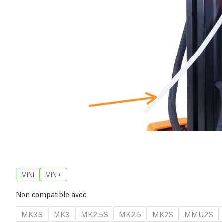
MINI
MINI+
Non compatible avec
MK3S
MK3
MK2.5S
MK2.5
MK2S
MMU2S