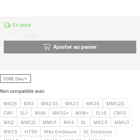
En stock
Ajouter au panier
CORE One/+
Non compatible avec
MK3S
MK3
MK2.5S
MK2.5
MK2S
MMU2S
CW1
SL1
MINI
MK3S+
MINI+
SL1S
CW1S
MK2
MMU2
MMU1
MK4
XL
MK3.9
MMU3
MK3.5
HT90
MKx Enclosure
XL Enclosure