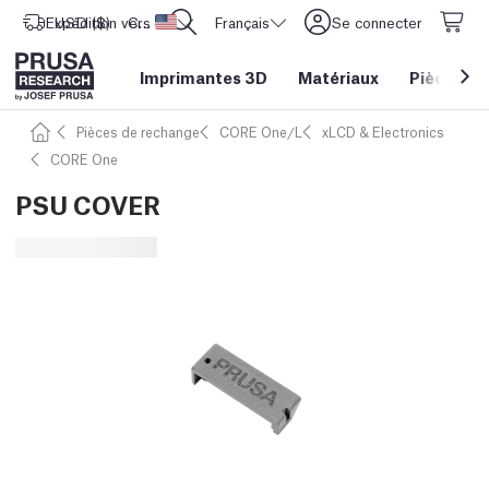
Expédition vers
USD ($)
CORE One L: Maintenant en stock !
Etats-Unis d'Amérique
Français
Se connecter
Imprimantes 3D
Matériaux
Pièces
&
Pièces de rechange
CORE One/L
xLCD & Electronics
CORE One
PSU COVER