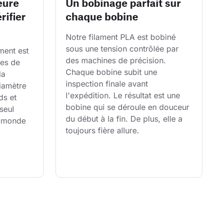
eure
Un bobinage parfait sur
rifier
chaque bobine
Notre filament PLA est bobiné 
sous une tension contrôlée par 
ent est 
des machines de précision. 
es de 
Chaque bobine subit une 
la 
inspection finale avant 
diamètre 
l'expédition. Le résultat est une 
ds et 
bobine qui se déroule en douceur 
seul 
du début à la fin. De plus, elle a 
u monde 
toujours fière allure.