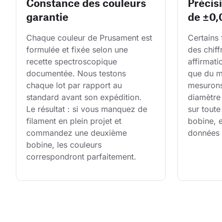
Constance des couleurs
Précis
garantie
de ±0
Chaque couleur de Prusament est 
Certains 
formulée et fixée selon une 
des chiff
recette spectroscopique 
affirmati
documentée. Nous testons 
que du m
chaque lot par rapport au 
mesurons 
standard avant son expédition. 
diamètre 
Le résultat : si vous manquez de 
sur toute
filament en plein projet et 
bobine, e
commandez une deuxième 
données 
bobine, les couleurs 
correspondront parfaitement.