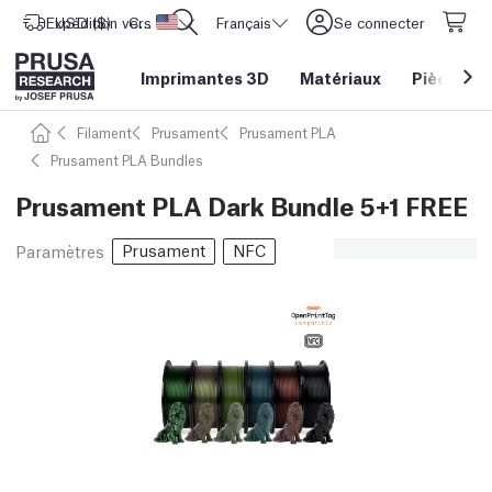
Expédition vers
USD ($)
CORE One L: Maintenant en stock !
Etats-Unis d'Amérique
Français
Se connecter
Imprimantes 3D
Matériaux
Pièces
&
Filament
Prusament
Prusament PLA
Prusament PLA Bundles
Prusament PLA Dark Bundle 5+1 FREE
Prusament
NFC
Paramètres