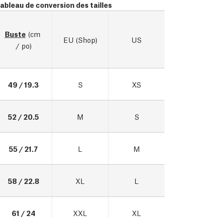
ableau de conversion des tailles
Buste
 (cm 
EU (Shop)
US
/ po)
49 / 19.3
S
XS
52 / 20.5
M
S
55 / 21.7
L
M
58 / 22.8
XL
L
61 / 24
XXL
XL