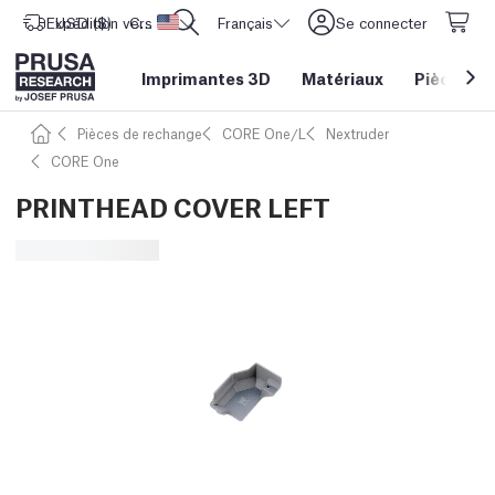
Expédition vers
USD ($)
CORE One L: Maintenant en stock !
Etats-Unis d'Amérique
Français
Se connecter
Imprimantes 3D
Matériaux
Pièces
&
Pièces de rechange
CORE One/L
Nextruder
CORE One
PRINTHEAD COVER LEFT