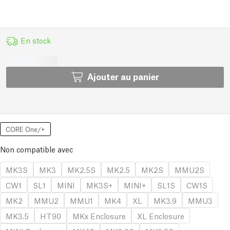
En stock
Ajouter au panier
CORE One/+
Non compatible avec
MK3S
MK3
MK2.5S
MK2.5
MK2S
MMU2S
CW1
SL1
MINI
MK3S+
MINI+
SL1S
CW1S
MK2
MMU2
MMU1
MK4
XL
MK3.9
MMU3
MK3.5
HT90
MKx Enclosure
XL Enclosure