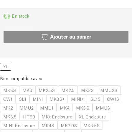
En stock
Ajouter au panier
XL
Non compatible avec
MK3S
MK3
MK2.5S
MK2.5
MK2S
MMU2S
CW1
SL1
MINI
MK3S+
MINI+
SL1S
CW1S
MK2
MMU2
MMU1
MK4
MK3.9
MMU3
MK3.5
HT90
MKx Enclosure
XL Enclosure
MINI Enclosure
MK4S
MK3.9S
MK3.5S