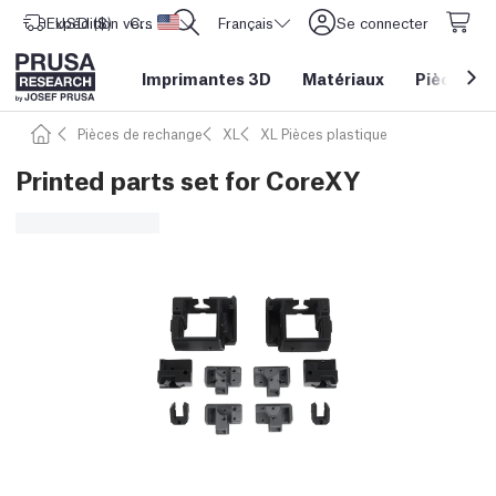
Expédition vers
USD ($)
CORE One L: Maintenant en stock !
Etats-Unis d'Amérique
Français
Se connecter
Imprimantes 3D
Matériaux
Pièces
&
Pièces de rechange
XL
XL Pièces plastique
Printed parts set for CoreXY