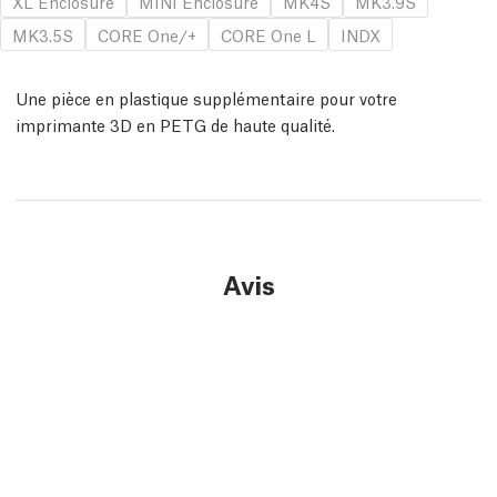
XL Enclosure
MINI Enclosure
MK4S
MK3.9S
MK3.5S
CORE One/+
CORE One L
INDX
Une pièce en plastique supplémentaire pour votre
imprimante 3D en PETG de haute qualité.
Avis