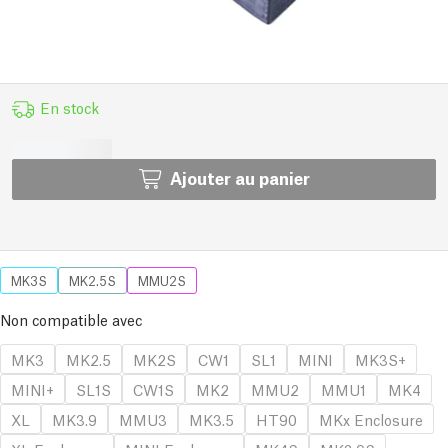
En stock
Ajouter au panier
MK3S
MK2.5S
MMU2S
Non compatible avec
MK3
MK2.5
MK2S
CW1
SL1
MINI
MK3S+
MINI+
SL1S
CW1S
MK2
MMU2
MMU1
MK4
XL
MK3.9
MMU3
MK3.5
HT90
MKx Enclosure