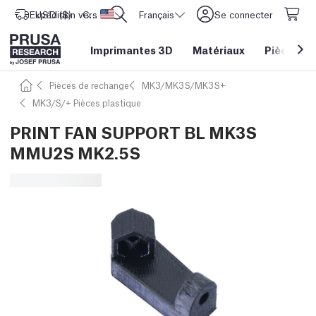
Expédition vers
USD ($)
CORE One L: Maintenant en stock !
Etats-Unis d'Amérique
Français
Se connecter
Imprimantes 3D
Matériaux
Pièces
&
Pièces de rechange
MK3/MK3S/MK3S+
MK3/S/+ Pièces plastique
PRINT FAN SUPPORT BL MK3S
MMU2S MK2.5S