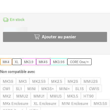
En stock
Ajouter au panier
MK4
XL
MK3.9
MK4S
MK3.9S
CORE One/+
Non compatible avec
MK3S
MK3
MK2.5S
MK2.5
MK2S
MMU2S
CW1
SL1
MINI
MK3S+
MINI+
SL1S
CW1S
MK2
MMU2
MMU1
MMU3
MK3.5
HT90
MKx Enclosure
XL Enclosure
MINI Enclosure
MK3.5S