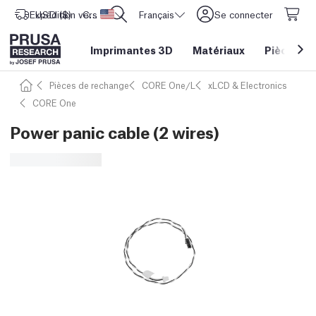
Expédition vers
USD ($)
CORE One L: Maintenant en stock !
Etats-Unis d'Amérique
Français
Se connecter
Imprimantes 3D
Matériaux
Pièces
&
Pièces de rechange
CORE One/L
xLCD & Electronics
CORE One
Power panic cable (2 wires)