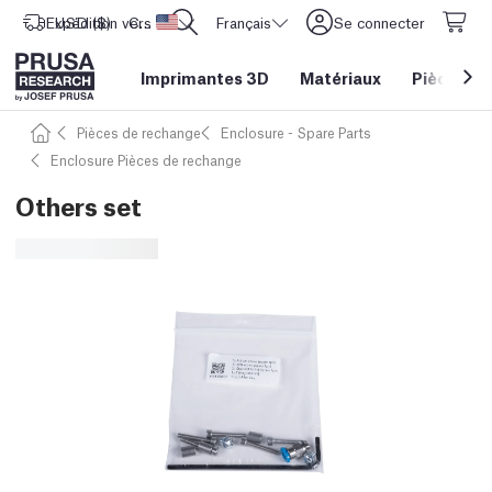
Expédition vers
USD ($)
CORE One L: Maintenant en stock !
Etats-Unis d'Amérique
Français
Se connecter
Imprimantes 3D
Matériaux
Pièces
&
Pièces de rechange
Enclosure - Spare Parts
Enclosure Pièces de rechange
Others set