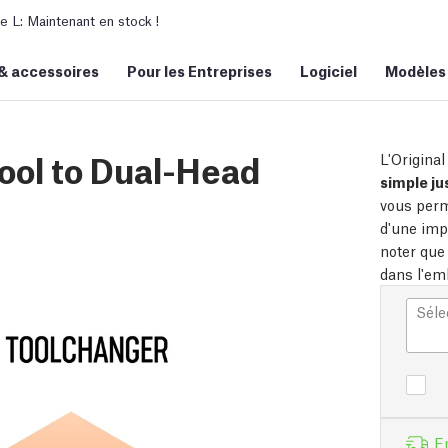
L: Maintenant en stock !
&
accessoires
Pour les Entreprises
Logiciel
Modèles
Tool to Dual-Head
L'Origina
simple ju
vous per
d'une imp
noter que
dans l'em
Séle
E