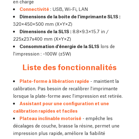
en charge
Connectivité
: USB, Wi-Fi, LAN
Dimensions de la boite de l'imprimante SL1S :
320×450×500 mm (X×Y×Z)
Dimensions de la SL1S :
8.8×9.3×15.7 in /
225x237x400 mm (X×Y×Z)
Consommation d'énergie de la SL1S
lors de
l'impression : ~100W (±5W)
Liste des fonctionnalités
Plate-forme à libération rapide
- maintient la
calibration. Pas besoin de recalibrer l'imprimante
lorsque la plate-forme avec l'impression est retirée.
Assistant pour une configuration et une
calibration rapides et faciles
Plateau inclinable motorisé
- empêche les
décalages de couche, brasse la résine, permet une
impression plus rapide, améliore la fiabilité