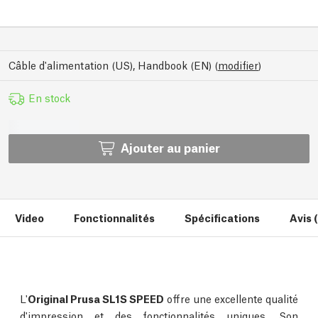
Câble d'alimentation (US), Handbook (EN)
(
modifier
)
En stock
Ajouter au panier
Video
Fonctionnalités
Spécifications
Avis 
L'
Original Prusa SL1S SPEED
offre une excellente qualité
d'impression et des fonctionnalités uniques. Son