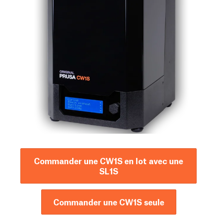
Commander une CW1S en lot avec une
SL1S
Commander une CW1S seule