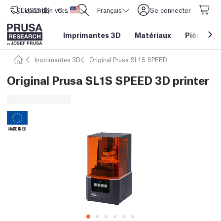
Expédition vers
USD ($)
CORE One L: Maintenant en stock !
Etats-Unis d'Amérique
Français
Se connecter
Imprimantes 3D
Matériaux
Pièces
&
Imprimantes 3D
Original Prusa SL1S SPEED
Original Prusa SL1S SPEED 3D printer