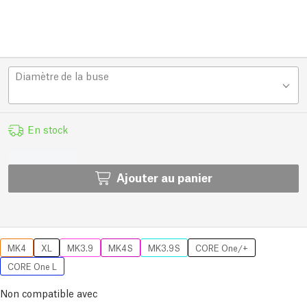
Diamètre de la buse
En stock
Ajouter au panier
MK4
XL
MK3.9
MK4S
MK3.9S
CORE One/+
CORE One L
Non compatible avec