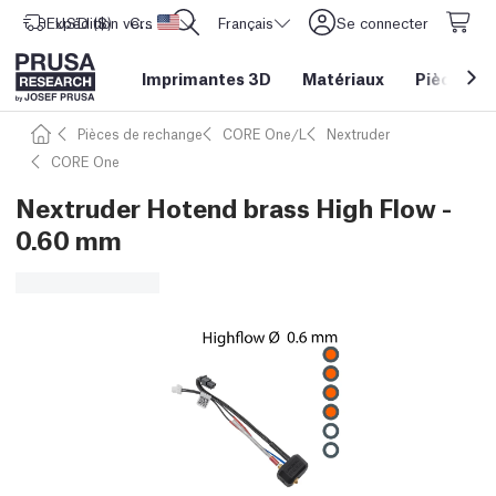
Expédition vers
USD ($)
CORE One L: Maintenant en stock !
Etats-Unis d'Amérique
Français
Se connecter
Imprimantes 3D
Matériaux
Pièces
&
Pièces de rechange
CORE One/L
Nextruder
CORE One
Nextruder Hotend brass High Flow -
0.60 mm