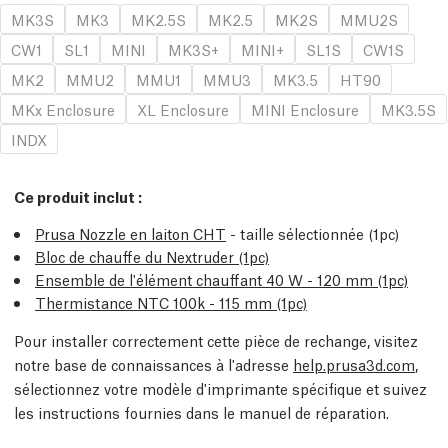
MK3S
MK3
MK2.5S
MK2.5
MK2S
MMU2S
CW1
SL1
MINI
MK3S+
MINI+
SL1S
CW1S
MK2
MMU2
MMU1
MMU3
MK3.5
HT90
MKx Enclosure
XL Enclosure
MINI Enclosure
MK3.5S
INDX
Ce produit inclut :
Prusa Nozzle en laiton CHT
- taille sélectionnée (1pc)
Bloc de chauffe du Nextruder (1pc)
Ensemble de l'élément chauffant 40 W - 120 mm (1pc)
Thermistance NTC 100k - 115 mm (1pc)
Pour installer correctement cette pièce de rechange, visitez
notre base de connaissances à l'adresse
help.prusa3d.com
,
sélectionnez votre modèle d'imprimante spécifique et suivez
les instructions fournies dans le manuel de réparation.