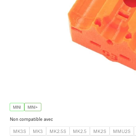
MINI
MINI+
Non compatible avec
MK3S
MK3
MK2.5S
MK2.5
MK2S
MMU2S