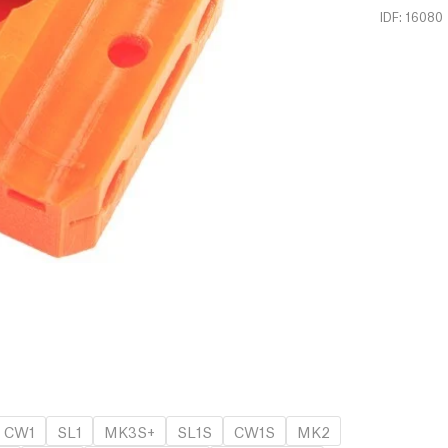
IDF: 16080
CW1
SL1
MK3S+
SL1S
CW1S
MK2