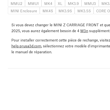
MMU2
MMU1
MK4
XL
MK3.9
MMU3
MK3
MINI Enclosure
MK4S
MK3.9S
MK3.5S
CORE O
Si vous devez changer le MINI Z CARRIAGE FRONT et que v
2025, vous aurez également besoin de 4
M3n
supplémenta
Pour installer correctement cette pièce de rechange, visit
help.prusa3d.com
, sélectionnez votre modèle d'imprimante
le manuel de réparation.