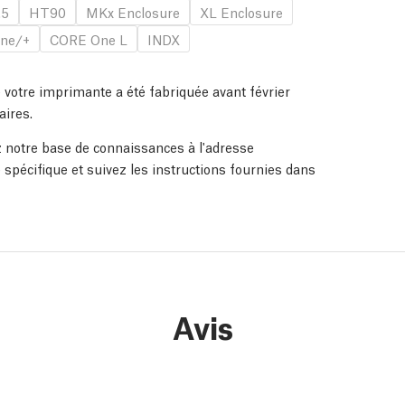
.5
HT90
MKx Enclosure
XL Enclosure
ne/+
CORE One L
INDX
otre imprimante a été fabriquée avant février
ires.
ez notre base de connaissances à l'adresse
 spécifique et suivez les instructions fournies dans
Avis