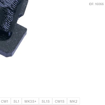
IDF: 16066
CW1
SL1
MK3S+
SL1S
CW1S
MK2