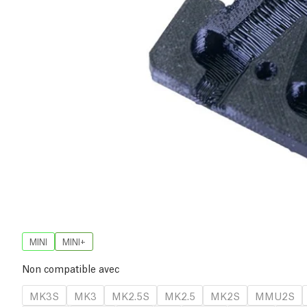
MINI
MINI+
Non compatible avec
MK3S
MK3
MK2.5S
MK2.5
MK2S
MMU2S