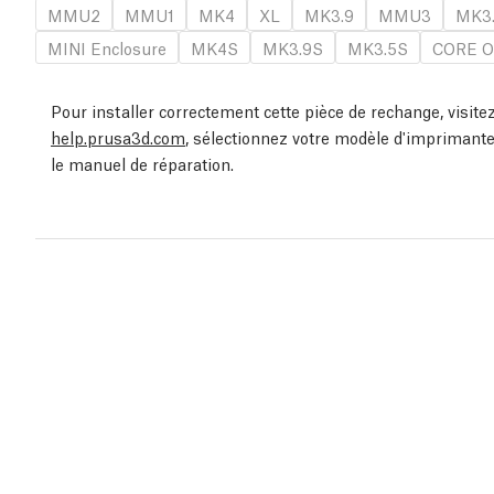
MMU2
MMU1
MK4
XL
MK3.9
MMU3
MK3
MINI Enclosure
MK4S
MK3.9S
MK3.5S
CORE O
Pour installer correctement cette pièce de rechange, visit
help.prusa3d.com
, sélectionnez votre modèle d'imprimante
le manuel de réparation.