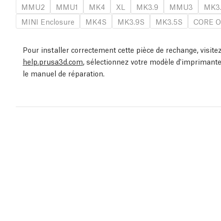
MMU2
MMU1
MK4
XL
MK3.9
MMU3
MK3
MINI Enclosure
MK4S
MK3.9S
MK3.5S
CORE O
Pour installer correctement cette pièce de rechange, visit
help.prusa3d.com
, sélectionnez votre modèle d'imprimante
le manuel de réparation.