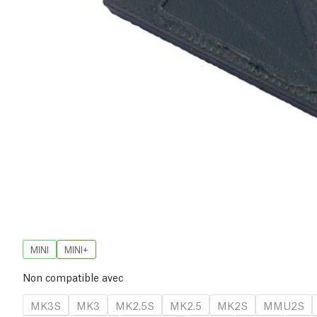
MINI
MINI+
Non compatible avec
MK3S
MK3
MK2.5S
MK2.5
MK2S
MMU2S