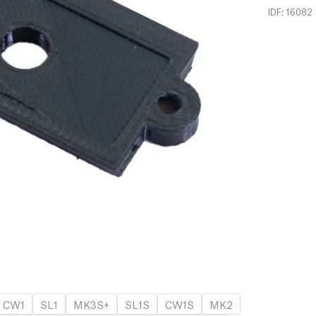
IDF: 16082
CW1
SL1
MK3S+
SL1S
CW1S
MK2