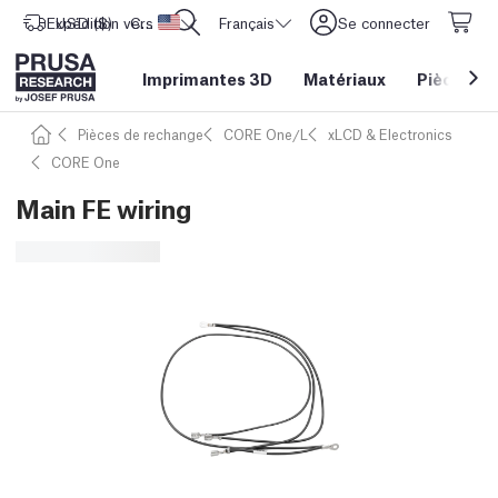
Expédition vers
USD ($)
CORE One L: Maintenant en stock !
Etats-Unis d'Amérique
Français
Se connecter
Imprimantes 3D
Matériaux
Pièces
&
Pièces de rechange
CORE One/L
xLCD & Electronics
CORE One
Main FE wiring