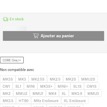
En stock
Ajouter au panier
CORE One/+
Non compatible avec
MK3S
MK3
MK2.5S
MK2.5
MK2S
MMU2S
CW1
SL1
MINI
MK3S+
MINI+
SL1S
CW1S
MK2
MMU2
MMU1
MK4
XL
MK3.9
MMU3
MK3.5
HT90
MKx Enclosure
XL Enclosure