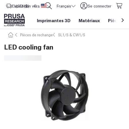
Expédition vers
USD ($)
CORE One L: Maintenant en stock !
Etats-Unis d'Amérique
Français
Se connecter
Imprimantes 3D
Matériaux
Pièces
&
Pièces de rechange
SL1/S & CW1/S
LED cooling fan