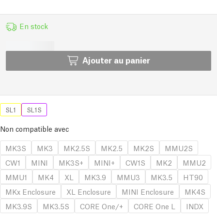
En stock
Ajouter au panier
SL1
SL1S
Non compatible avec
MK3S
MK3
MK2.5S
MK2.5
MK2S
MMU2S
CW1
MINI
MK3S+
MINI+
CW1S
MK2
MMU2
MMU1
MK4
XL
MK3.9
MMU3
MK3.5
HT90
MKx Enclosure
XL Enclosure
MINI Enclosure
MK4S
MK3.9S
MK3.5S
CORE One/+
CORE One L
INDX