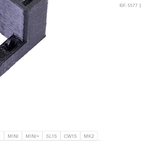
|
IDF: 5577
1
MINI
MINI+
SL1S
CW1S
MK2