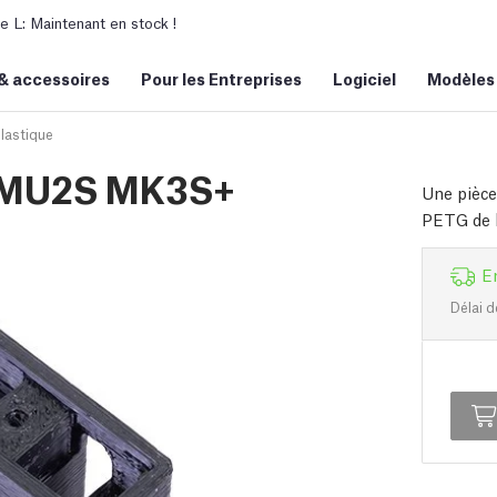
L: Maintenant en stock !
&
accessoires
Pour les Entreprises
Logiciel
Modèles
lastique
MMU2S MK3S+
Une pièce
PETG de h
E
Délai d