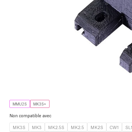
MMU2S
MK3S+
Non compatible avec
MK3S
MK3
MK2.5S
MK2.5
MK2S
CW1
SL