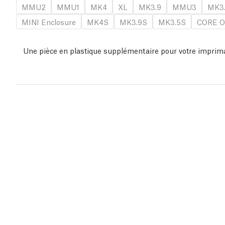
MMU2
MMU1
MK4
XL
MK3.9
MMU3
MK3
MINI Enclosure
MK4S
MK3.9S
MK3.5S
CORE O
Une pièce en plastique supplémentaire pour votre imprim