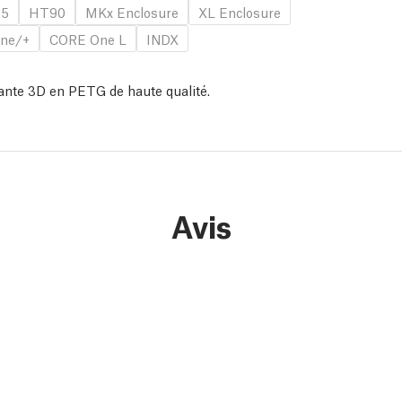
.5
HT90
MKx Enclosure
XL Enclosure
ne/+
CORE One L
INDX
ante 3D en PETG de haute qualité.
Avis