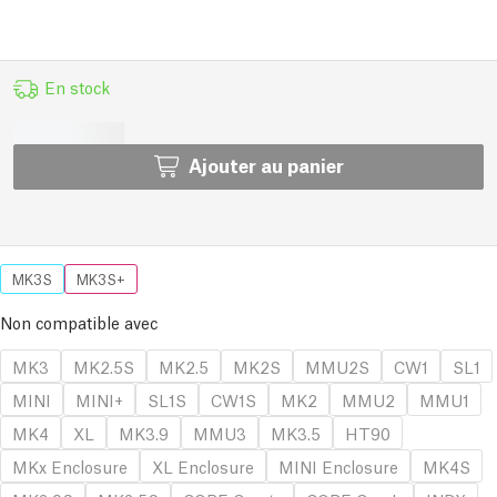
En stock
Ajouter au panier
MK3S
MK3S+
Non compatible avec
MK3
MK2.5S
MK2.5
MK2S
MMU2S
CW1
SL1
MINI
MINI+
SL1S
CW1S
MK2
MMU2
MMU1
MK4
XL
MK3.9
MMU3
MK3.5
HT90
MKx Enclosure
XL Enclosure
MINI Enclosure
MK4S