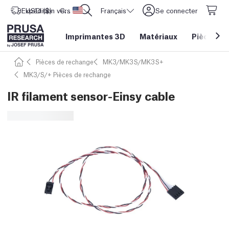
Expédition vers
USD ($)
CORE One L: Maintenant en stock !
Etats-Unis d'Amérique
Français
Se connecter
Imprimantes 3D
Matériaux
Pièces
&
Pièces de rechange
MK3/MK3S/MK3S+
MK3/S/+ Pièces de rechange
IR filament sensor-Einsy cable