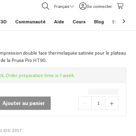
Français
Se connecter
 3D
Communauté
Aide
Cours
Blog
Entreprise
impression double face thermolaquée satinée pour le plateau
 de la Prusa Pro HT90.
ck. Order preparation time is 1 week.
Ajouter au panier
|
IDS: 3357