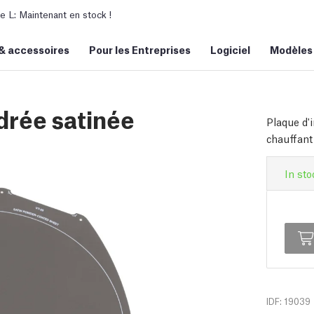
L: Maintenant en stock !
&
accessoires
Pour les Entreprises
Logiciel
Modèles
drée satinée
Plaque d'
chauffant
In sto
IDF: 19039