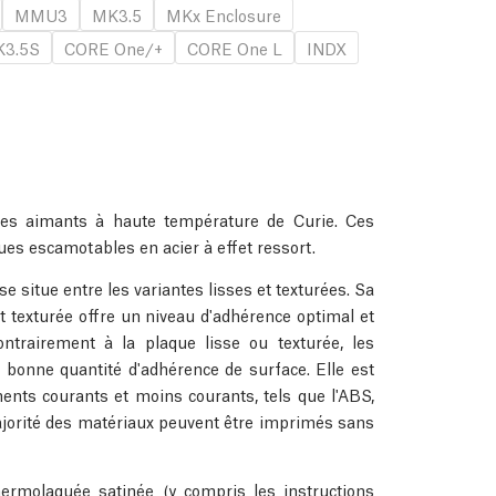
MMU3
MK3.5
MKx Enclosure
3.5S
CORE One/+
CORE One L
INDX
des aimants à haute température de Curie. Ces
es escamotables en acier à effet ressort.
e situe entre les variantes lisses et texturées. Sa
 texturée offre un niveau d'adhérence optimal et
ontrairement à la plaque lisse ou texturée, les
bonne quantité d'adhérence de surface. Elle est
nts courants et moins courants, tels que l'ABS,
 majorité des matériaux peuvent être imprimés sans
hermolaquée satinée (y compris les instructions