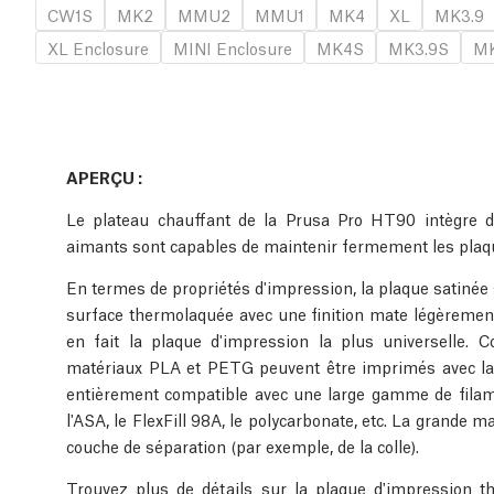
CW1S
MK2
MMU2
MMU1
MK4
XL
MK3.9
XL Enclosure
MINI Enclosure
MK4S
MK3.9S
MK
APERÇU :
Le plateau chauffant de la Prusa Pro HT90 intègre 
aimants sont capables de maintenir fermement les plaqu
En termes de propriétés d'impression, la plaque satinée s
surface thermolaquée avec une finition mate légèrement
en fait la plaque d'impression la plus universelle. C
matériaux PLA et PETG peuvent être imprimés avec la 
entièrement compatible avec une large gamme de filame
l'ASA, le FlexFill 98A, le polycarbonate, etc. La grande
couche de séparation (par exemple, de la colle).
Trouvez plus de détails sur la plaque d'impression t