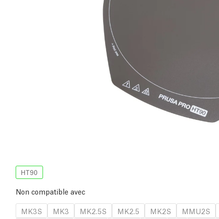
HT90
Non compatible avec
MK3S
MK3
MK2.5S
MK2.5
MK2S
MMU2S