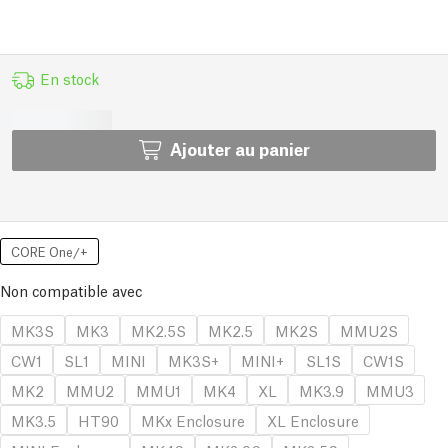
En stock
Ajouter au panier
CORE One/+
Non compatible avec
MK3S
MK3
MK2.5S
MK2.5
MK2S
MMU2S
CW1
SL1
MINI
MK3S+
MINI+
SL1S
CW1S
MK2
MMU2
MMU1
MK4
XL
MK3.9
MMU3
MK3.5
HT90
MKx Enclosure
XL Enclosure