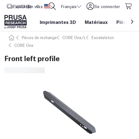
Expédition vers
USD ($)
CORE One L: Maintenant en stock !
Etats-Unis d'Amérique
Français
Se connecter
Imprimantes 3D
Matériaux
Pièces
&
Pièces de rechange
CORE One/L
Exoskeleton
CORE One
Front left profile