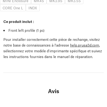
MINI Enclosure
MK4S
MK3.9S
MK3.5S
CORE One L
INDX
Ce produit inclut :
Front left profile (1
pc
)
Pour installer correctement cette pièce de rechange, visitez
notre base de connaissances à l'adresse
help.prusa3d.com
,
sélectionnez votre modèle d'imprimante spécifique et suivez
les instructions fournies dans le manuel de réparation.
Avis