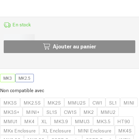
En stock
Ajouter au panier
MK3
MK2.5
Non compatible avec
MK3S
MK2.5S
MK2S
MMU2S
CW1
SL1
MINI
MK3S+
MINI+
SL1S
CW1S
MK2
MMU2
MMU1
MK4
XL
MK3.9
MMU3
MK3.5
HT90
MKx Enclosure
XL Enclosure
MINI Enclosure
MK4S