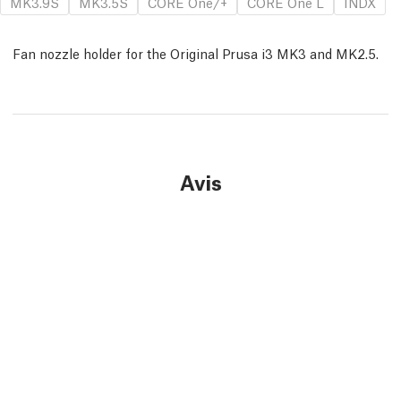
MK3.9S
MK3.5S
CORE One/+
CORE One L
INDX
Fan nozzle holder for the Original Prusa i3 MK3 and MK2.5.
Avis