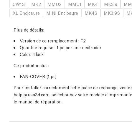
CW1S
MK2
MMU2
MMU1
MK4
MK3.9
MM
XL Enclosure
MINI Enclosure
MK4S
MK3.9S
MK
Plus de détails
:
Version de ce remplacement :
F2
Quantité requise :
1
pc
per one nextruder
Color: Black
Ce produit inclut :
FAN-COVER (1
pc
)
Pour installer correctement cette pièce de rechange, visit
help.prusa3d.com
, sélectionnez votre modèle d'imprimante
le manuel de réparation.