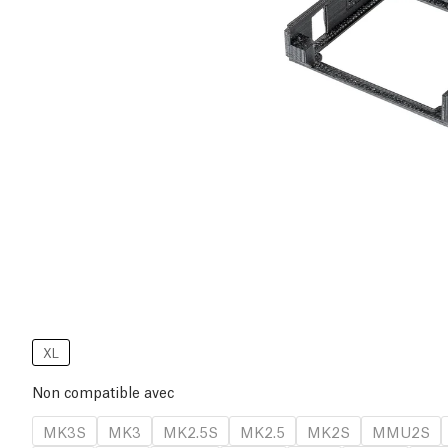
XL
Non compatible avec
MK3S
MK3
MK2.5S
MK2.5
MK2S
MMU2S