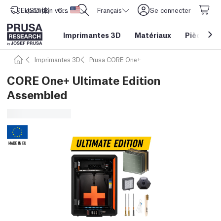
Expédition vers
USD ($)
CORE One L: Maintenant en stock !
Etats-Unis d'Amérique
Français
Se connecter
Imprimantes 3D
Matériaux
Pièces
&
Imprimantes 3D
Prusa CORE One+
CORE One+ Ultimate Edition
Assembled