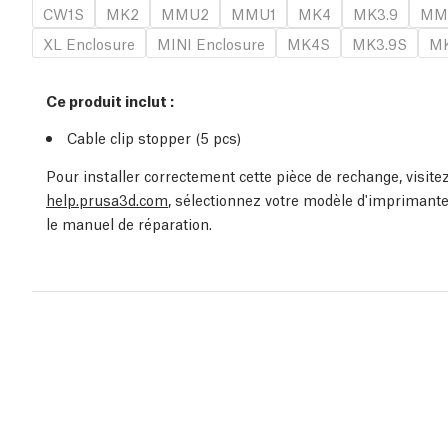
CW1S
MK2
MMU2
MMU1
MK4
MK3.9
MM
XL Enclosure
MINI Enclosure
MK4S
MK3.9S
MK
Ce produit inclut :
Cable clip stopper (5
pcs
)
Pour installer correctement cette pièce de rechange, visit
help.prusa3d.com
, sélectionnez votre modèle d'imprimante
le manuel de réparation.