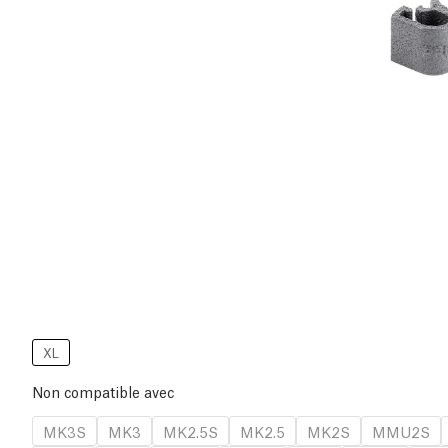
XL
Non compatible avec
MK3S
MK3
MK2.5S
MK2.5
MK2S
MMU2S