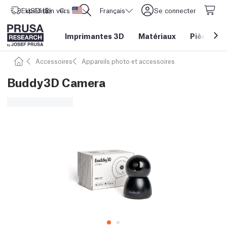
Expédition vers
USD ($)
CORE One L: Maintenant en stock !
Etats-Unis d'Amérique
Français
Se connecter
Imprimantes 3D
Matériaux
Pièces
&
Accessoires
Appareils photo et accessoires
Buddy3D Camera