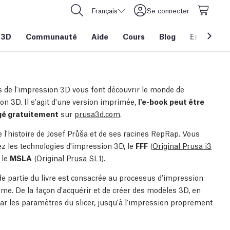
Français
Se connecter
 3D
Communauté
Aide
Cours
Blog
Entreprise
 de l'impression 3D vous font découvrir le monde de
on 3D. Il s'agit d'une version imprimée,
l'e-book peut être
gé gratuitement
sur
prusa3d.com
.
e l'histoire de Josef Průša et de ses racines RepRap. Vous
ez les technologies d'impression 3D, le
FFF
(
Original Prusa i3
t le
MSLA
(
Original Prusa SL1
).
e partie du livre est consacrée au processus d'impression
me. De la façon d'acquérir et de créer des modèles 3D, en
ar les paramètres du slicer, jusqu'à l'impression proprement