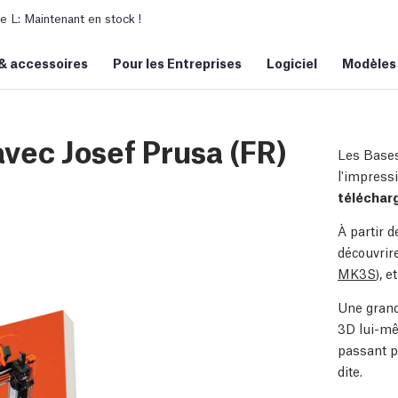
L: Maintenant en stock !
&
accessoires
Pour les Entreprises
Logiciel
Modèles
avec Josef Prusa (FR)
Les Bases
l'impressi
téléchar
À partir d
découvrir
MK3S
), e
Une grand
3D lui-mê
passant p
dite.