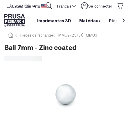
Expédition vers
USD ($)
CORE One L: Maintenant en stock !
Etats-Unis d'Amérique
Français
Se connecter
Imprimantes 3D
Matériaux
Pièces
&
Pièces de rechange
MMU2/2S/3
MMU3
Ball 7mm - Zinc coated