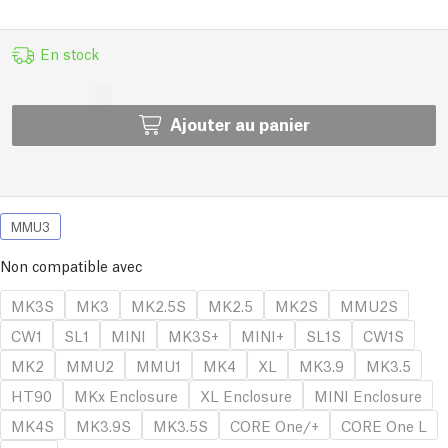
En stock
Ajouter au panier
MMU3
Non compatible avec
MK3S
MK3
MK2.5S
MK2.5
MK2S
MMU2S
CW1
SL1
MINI
MK3S+
MINI+
SL1S
CW1S
MK2
MMU2
MMU1
MK4
XL
MK3.9
MK3.5
HT90
MKx Enclosure
XL Enclosure
MINI Enclosure
MK4S
MK3.9S
MK3.5S
CORE One/+
CORE One L