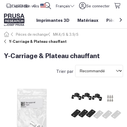
Expédition vers
USD ($)
CORE One L: Maintenant en stock !
Etats-Unis d'Amérique
Français
Se connecter
Imprimantes 3D
Matériaux
Pièces
&
Pièces de rechange
MK4/S & 3.9/S
Y-Carriage & Plateau chauffant
Y-Carriage & Plateau chauffant
Trier par