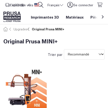
Expédition vers
USD ($)
CORE One L: Maintenant en stock !
Etats-Unis d'Amérique
Français
Se connecter
Imprimantes 3D
Matériaux
Pièces
&
Upgrades
Original Prusa MINI+
Original Prusa MINI+
Trier par