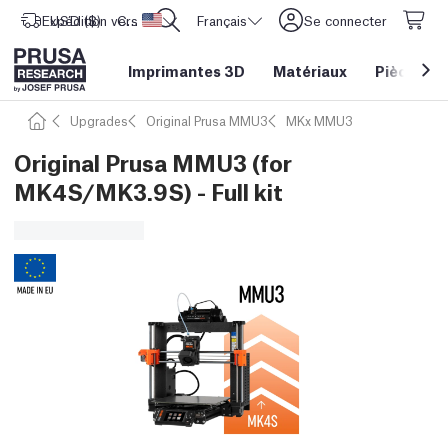
Expédition vers
USD ($)
CORE One L: Maintenant en stock !
Etats-Unis d'Amérique
Français
Se connecter
Imprimantes 3D
Matériaux
Pièces
&
Upgrades
Original Prusa MMU3
MKx MMU3
Original Prusa MMU3 (for
MK4S/MK3.9S) - Full kit