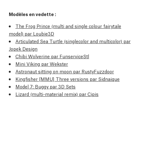
Modèles en vedette :
The Frog Prince (multi and single colour fairytale
model) par Loubie3D
Articulated Sea Turtle (singlecolor and multicolor) par
Jopek Design
Chibi Wolverine par FunserviceStl
Mini Viking par Wekster
Astronaut sitting on moon par RustyFuzzdoor
Kingfisher [MMU] Three versions par Sidnaique
Model 7: Buggy par 3D Sets
Lizard (multi-material remix) par Cipis