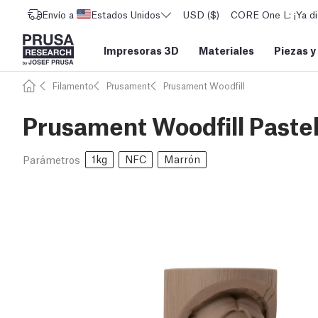
Envío a
Estados Unidos
USD ($)
CORE One L: ¡Ya di
Impresoras 3D
Materiales
Piezas y
Filamento
Prusament
Prusament Woodfill
Prusament Woodfill Paste
1kg
NFC
Marrón
Parámetros