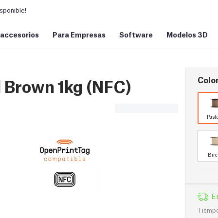
sponible!
 accesorios
Para Empresas
Software
Modelos 3D
Color
l Brown 1kg (NFC)
Past
Birc
E
Tiempo 