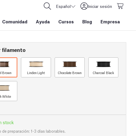
Español
Iniciar sesión
Comunidad
Ayuda
Cursos
Blog
Empresa
 filamento
el Brown
Linden Light
Chocolate Brown
Charcoal Black
h White
n stock
de preparación: 1-3 días laborables.