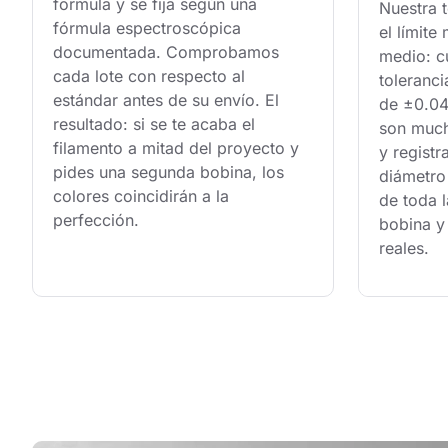
formula y se fija según una 
Nuestra t
fórmula espectroscópica 
el límite
documentada. Comprobamos 
medio: c
cada lote con respecto al 
toleranci
estándar antes de su envío. El 
de ±0.04 
resultado: si se te acaba el 
son much
filamento a mitad del proyecto y 
y regist
pides una segunda bobina, los 
diámetro 
colores coincidirán a la 
de toda l
perfección.
bobina y
reales.