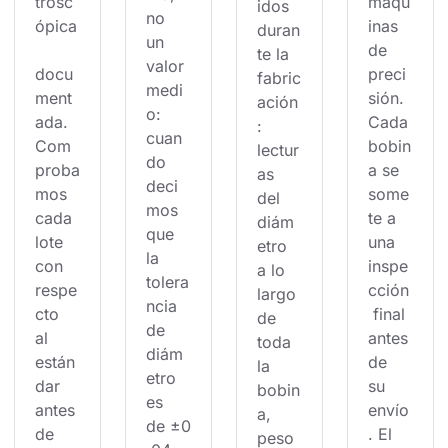
trosc
máqu
idos 
no 
ópica
inas 
duran
un 
de 
te la 
valor 
docu
preci
fabric
medi
ment
sión. 
ación
o: 
ada. 
Cada 
: 
cuan
Com
bobin
lectur
do 
proba
a se 
as 
deci
mos 
some
del 
mos 
cada 
te a 
diám
que 
lote 
una 
etro 
la 
con 
inspe
a lo 
tolera
respe
cción
largo 
ncia 
cto 
 final 
de 
de 
al 
antes 
toda 
diám
están
de 
la 
etro 
dar 
su 
bobin
es 
antes 
envío
a, 
de ±0
de 
. El 
peso 