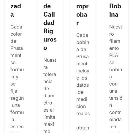
zad
de
mpr
Bob
a
Cali
oba
ina
dad
r
Cada 
Nuest
Rig
color 
ro 
Cada 
uros
de 
filam
bobin
o
Prusa
ento 
a de 
ment 
PLA 
Prusa
Nuest
se 
se 
ment 
ra 
formu
bobin
incluy
tolera
la y 
a 
e los 
ncia 
se 
con 
datos
de 
fija 
una 
 de 
diám
según
tensió
medi
etro 
 una 
n 
ción 
es el 
fórmu
contr
reales
límite 
la 
olada
máxi
espec
 en 
obten
mo, 