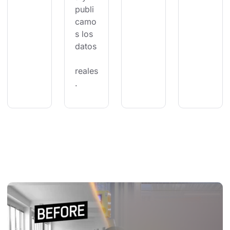
publi
camo
s los 
datos
reales
.