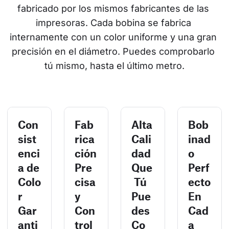
fabricado por los mismos fabricantes de las 
impresoras. Cada bobina se fabrica 
internamente con un color uniforme y una gran 
precisión en el diámetro. Puedes comprobarlo 
tú mismo, hasta el último metro.
Con
Fab
Alta
Bob
sist
rica
Cali
inad
enci
ción
dad
o
a de
Pre
Que
Perf
Colo
cisa
Tú
ecto
r
y
Pue
En
Gar
Con
des
Cad
anti
trol
Co
a