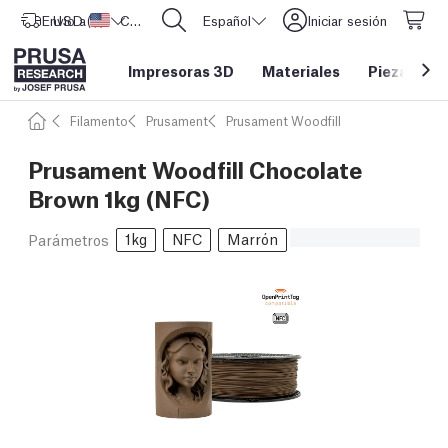
Envío a
USD ($)
Estados Unidos
CORE One L: ¡Ya disponible!
Español
Iniciar sesión
Impresoras 3D
Materiales
Piezas y a
Filamento
Prusament
Prusament Woodfill
Prusament Woodfill Chocolate
Brown 1kg (NFC)
1kg
NFC
Marrón
Parámetros