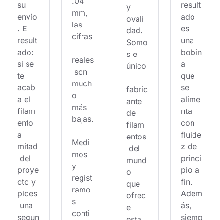
.04 
su 
result
y 
mm, 
envío
ado 
ovali
las 
. El 
es 
dad. 
cifras
result
una 
Somo
ado: 
bobin
s el 
reales
si se 
a 
único
 son 
te 
que 
much
acab
se 
fabric
o 
a el 
alime
ante 
más 
filam
nta 
de 
bajas.
ento 
con 
filam
a 
fluide
entos
Medi
mitad
z de 
 del 
mos 
 del 
princi
mund
y 
proye
pio a 
o 
regist
cto y 
fin. 
que 
ramo
pides
Adem
ofrec
s 
 una 
ás, 
e 
conti
segun
siemp
esta 