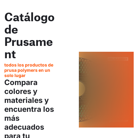
Catálogo
de
Prusame
nt
todos los productos de
prusa polymers en un
solo lugar
Compara
colores y
materiales y
encuentra los
más
adecuados
para tu