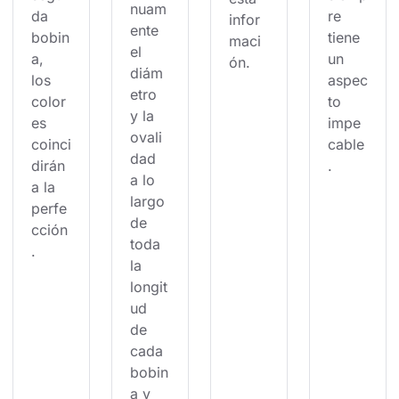
nuam
da 
re 
infor
ente 
bobin
tiene 
maci
el 
a, 
un 
ón.
diám
los 
aspec
etro 
color
to 
y la 
es 
impe
ovali
coinci
cable
dad 
dirán 
.
a lo 
a la 
largo 
perfe
de 
cción
toda 
.
la 
longit
ud 
de 
cada 
bobin
a y 