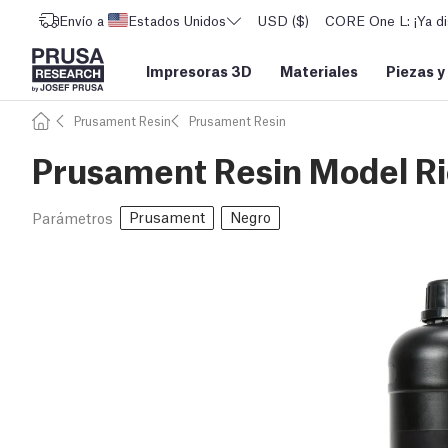
Envío a
Estados Unidos
USD ($)
CORE One L: ¡Ya di
Impresoras 3D
Materiales
Piezas y
Prusament Resin
Prusament Resin
Prusament Resin Model Ri
Prusament
Negro
Parámetros