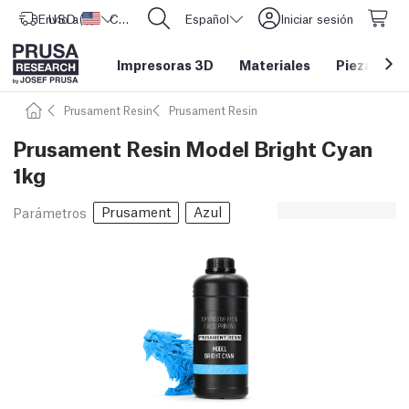
Envío a
USD ($)
Estados Unidos
CORE One L: ¡Ya disponible!
Español
Iniciar sesión
Impresoras 3D
Materiales
Piezas y a
Prusament Resin
Prusament Resin
Prusament Resin Model Bright Cyan
1kg
Prusament
Azul
Parámetros