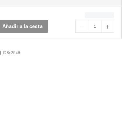
Añadir a la cesta
|
IDS: 2548
argas (14)