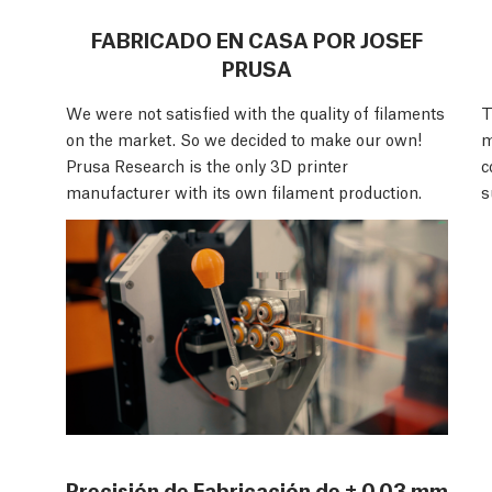
FABRICADO EN CASA POR JOSEF
PRUSA
We were not satisfied with the quality of filaments
T
on the market. So we decided to make our own!
m
Prusa Research is the only 3D printer
c
manufacturer with its own filament production.
s
Precisión de Fabricación de ± 0.03 mm