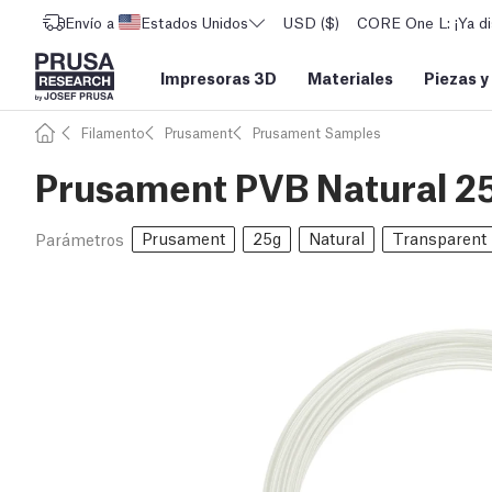
Envío a
Estados Unidos
USD ($)
CORE One L: ¡Ya di
Impresoras 3D
Materiales
Piezas y
Filamento
Prusament
Prusament Samples
Prusament PVB Natural 2
Prusament
25g
Natural
Transparent
Parámetros