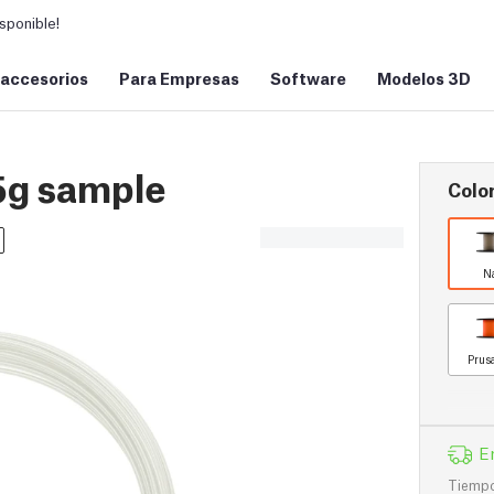
sponible!
 accesorios
Para Empresas
Software
Modelos 3D
5g sample
Color
N
Prus
E
Tiempo 