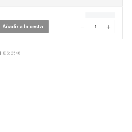
Añadir a la cesta
|
IDS: 2548
argas (14)