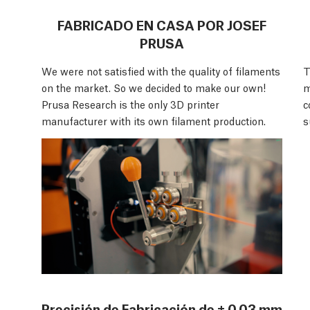
FABRICADO EN CASA POR JOSEF
PRUSA
We were not satisfied with the quality of filaments
T
on the market. So we decided to make our own!
m
Prusa Research is the only 3D printer
c
manufacturer with its own filament production.
s
Precisión de Fabricación de ± 0.03 mm