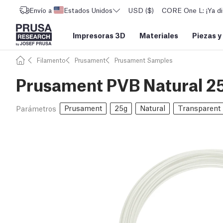
Envío a
Estados Unidos
USD ($)
CORE One L: ¡Ya di
Impresoras 3D
Materiales
Piezas y
Filamento
Prusament
Prusament Samples
Prusament PVB Natural 2
Prusament
25g
Natural
Transparent
Parámetros