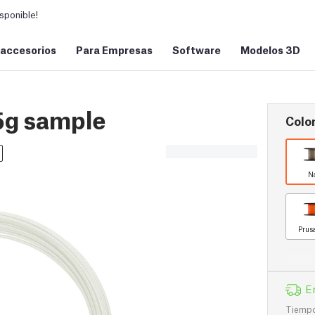
sponible!
 accesorios
Para Empresas
Software
Modelos 3D
5g sample
Color
N
Prus
E
Tiempo 