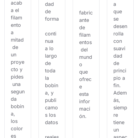
acab
dad 
a 
a el 
de 
que 
fabric
filam
forma
se 
ante 
ento 
desen
de 
a 
conti
rolla 
filam
mitad
nua 
con 
entos
 de 
a lo 
suavi
 del 
un 
largo 
dad 
mund
proye
de 
de 
o 
cto y 
toda 
princi
que 
pides
la 
pio a 
ofrec
 una 
bobin
fin. 
e 
segun
a, y 
Adem
esta 
da 
publi
ás, 
infor
bobin
camo
siemp
maci
a, 
s los 
re 
ón.
los 
datos
tiene 
color
un 
es 
reales
aspec