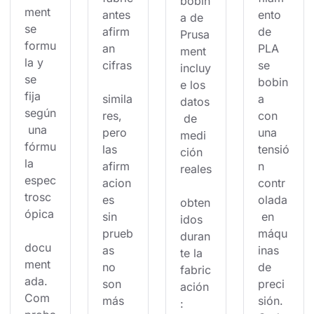
bobin
ment 
antes 
ento 
a de 
se 
afirm
de 
Prusa
formu
an 
PLA 
ment 
la y 
cifras
se 
incluy
se 
bobin
e los 
fija 
simila
a 
datos
según
res, 
con 
 de 
 una 
pero 
una 
medi
fórmu
las 
tensió
ción 
la 
afirm
n 
reales
espec
acion
contr
trosc
es 
olada
obten
ópica
sin 
 en 
idos 
prueb
máqu
duran
docu
as 
inas 
te la 
ment
no 
de 
fabric
ada. 
son 
preci
ación
Com
más 
sión. 
: 