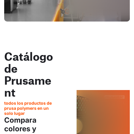
Catálogo
de
Prusame
nt
todos los productos de
prusa polymers en un
solo lugar
Compara
colores y