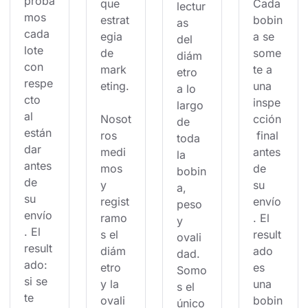
proba
que 
Cada 
lectur
mos 
estrat
bobin
as 
cada 
egia 
a se 
del 
lote 
de 
some
diám
con 
mark
te a 
etro 
respe
eting.
una 
a lo 
cto 
inspe
largo 
al 
Nosot
cción
de 
están
ros 
 final 
toda 
dar 
medi
antes 
la 
antes 
mos 
de 
bobin
de 
y 
su 
a, 
su 
regist
envío
peso 
envío
ramo
. El 
y 
. El 
s el 
result
ovali
result
diám
ado 
dad. 
ado: 
etro 
es 
Somo
si se 
y la 
una 
s el 
te 
ovali
bobin
único