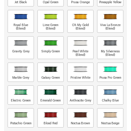
Jet Black
Opal Green
Prusa Orange
Pineapple Yellow
Royal Blue
Lime Green
Oh My Gold
Viva La Bronze
(Blend)
(Blend)
(Blend)
(Blend)
Gravity Grey
Simply Green
Pearl White
My Silverness
(Blend)
(Blend)
Marble Grey
Galaxy Green
Pristine White
Prusa Pro Green
Electric Green
Emerald Green
Anthracite Grey
Chalky Blue
Pistachio Green
Blood Red
Noctua Brown
Noctua Beige