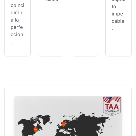
coinci
.
to 
dirán 
impe
a la 
cable
perfe
.
cción
.