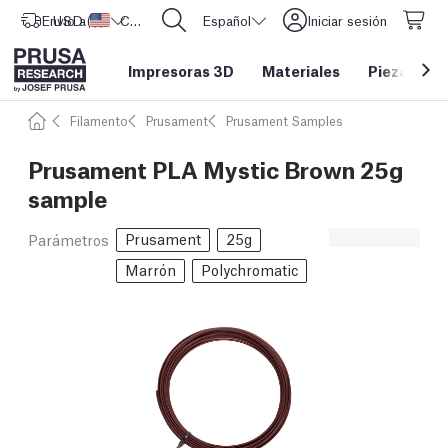
Envío a
USD ($)
Estados Unidos
CORE One L: ¡Ya disponible!
Español
Iniciar sesión
Impresoras 3D
Materiales
Piezas y a
Filamento
Prusament
Prusament Samples
Prusament PLA Mystic Brown 25g
sample
Prusament
25g
Parámetros
Marrón
Polychromatic