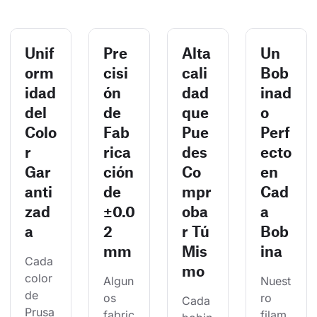
Unif
Pre
Alta
Un
orm
cisi
cali
Bob
idad
ón
dad
inad
del
de
que
o
Colo
Fab
Pue
Perf
r
rica
des
ecto
Gar
ción
Co
en
anti
de
mpr
Cad
zad
±0.0
oba
a
a
2
r Tú
Bob
mm
Mis
ina
Cada 
mo
color 
Algun
Nuest
de 
os 
ro 
Cada 
Prusa
fabric
filam