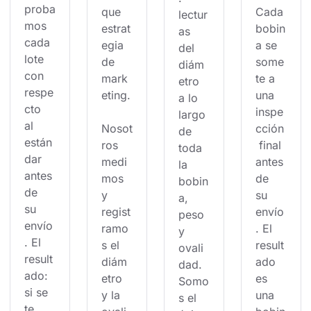
proba
que 
Cada 
lectur
mos 
estrat
bobin
as 
cada 
egia 
a se 
del 
lote 
de 
some
diám
con 
mark
te a 
etro 
respe
eting.
una 
a lo 
cto 
inspe
largo 
al 
Nosot
cción
de 
están
ros 
 final 
toda 
dar 
medi
antes 
la 
antes 
mos 
de 
bobin
de 
y 
su 
a, 
su 
regist
envío
peso 
envío
ramo
. El 
y 
. El 
s el 
result
ovali
result
diám
ado 
dad. 
ado: 
etro 
es 
Somo
si se 
y la 
una 
s el 
te 