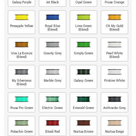
Galaxy Purple
Jet Black
Opal Green
Prusa Orange
Pineapple Yellow
Royal Blue
Lime Green
Oh My Gold
(Blend)
(Blend)
(Blend)
Viva La Bronze
Gravity Grey
Simply Green
Pearl White
(Blend)
(Blend)
My Silverness
Marble Grey
Galaxy Green
Pristine White
(Blend)
Prusa Pro Green
Electric Green
Emerald Green
Anthracite Grey
Pistachio Green
Blood Red
Noctua Brown
Noctua Beige