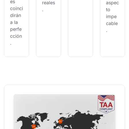
es 
reales
aspec
coinci
.
to 
dirán 
impe
a la 
cable
perfe
.
cción
.