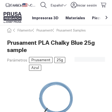
Envío a
USD ($)
Estados Unidos
CORE One L: ¡Ya disponible!
Español
Iniciar sesión
Impresoras 3D
Materiales
Piezas y a
Filamento
Prusament
Prusament Samples
Prusament PLA Chalky Blue 25g
sample
Prusament
25g
Parámetros
Azul