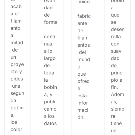
ovali
bobin
único
acab
dad 
a 
a el 
de 
que 
fabric
filam
forma
se 
ante 
ento 
desen
de 
a 
conti
rolla 
filam
mitad
nua 
con 
entos
 de 
a lo 
suavi
 del 
un 
largo 
dad 
mund
proye
de 
de 
o 
cto y 
toda 
princi
que 
pides
la 
pio a 
ofrec
 una 
bobin
fin. 
e 
segun
a, y 
Adem
esta 
da 
publi
ás, 
infor
bobin
camo
siemp
maci
a, 
s los 
re 
ón.
los 
datos
tiene 
color
un 