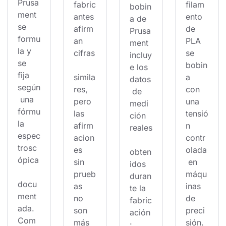
Prusa
fabric
filam
bobin
ment 
antes 
ento 
a de 
se 
afirm
de 
Prusa
formu
an 
PLA 
ment 
la y 
cifras
se 
incluy
se 
bobin
e los 
fija 
simila
a 
datos
según
res, 
con 
 de 
 una 
pero 
una 
medi
fórmu
las 
tensió
ción 
la 
afirm
n 
reales
espec
acion
contr
trosc
es 
olada
obten
ópica
sin 
 en 
idos 
prueb
máqu
duran
docu
as 
inas 
te la 
ment
no 
de 
fabric
ada. 
son 
preci
ación
Com
más 
sión. 
: 