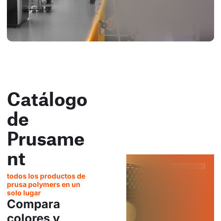
Catálogo
de
Prusame
nt
todos los productos de
prusa polymers en un
solo lugar
Compara
colores y