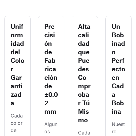
Unif
Pre
Alta
Un
orm
cisi
cali
Bob
idad
ón
dad
inad
del
de
que
o
Colo
Fab
Pue
Perf
r
rica
des
ecto
Gar
ción
Co
en
anti
de
mpr
Cad
zad
±0.0
oba
a
a
2
r Tú
Bob
mm
Mis
ina
Cada 
mo
color 
Algun
Nuest
de 
os 
ro 
Cada 