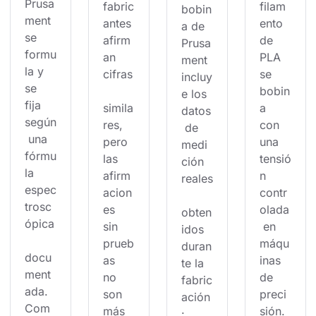
Prusa
fabric
filam
bobin
ment 
antes 
ento 
a de 
se 
afirm
de 
Prusa
formu
an 
PLA 
ment 
la y 
cifras
se 
incluy
se 
bobin
e los 
fija 
simila
a 
datos
según
res, 
con 
 de 
 una 
pero 
una 
medi
fórmu
las 
tensió
ción 
la 
afirm
n 
reales
espec
acion
contr
trosc
es 
olada
obten
ópica
sin 
 en 
idos 
prueb
máqu
duran
docu
as 
inas 
te la 
ment
no 
de 
fabric
ada. 
son 
preci
ación
Com
más 
sión. 
: 