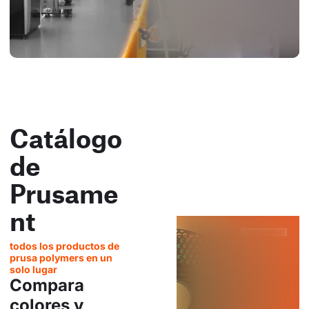
Catálogo
de
Prusame
nt
todos los productos de
prusa polymers en un
solo lugar
Compara
colores y