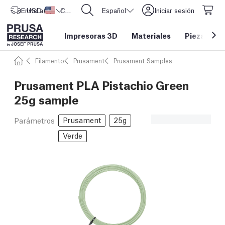
Envío a
USD ($)
Estados Unidos
CORE One L: ¡Ya disponible!
Español
Iniciar sesión
Impresoras 3D
Materiales
Piezas y a
Filamento
Prusament
Prusament Samples
Prusament PLA Pistachio Green
25g sample
Prusament
25g
Parámetros
Verde