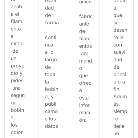
ovali
bobin
único
acab
dad 
a 
a el 
de 
que 
fabric
filam
forma
se 
ante 
ento 
desen
de 
a 
conti
rolla 
filam
mitad
nua 
con 
entos
 de 
a lo 
suavi
 del 
un 
largo 
dad 
mund
proye
de 
de 
o 
cto y 
toda 
princi
que 
pides
la 
pio a 
ofrec
 una 
bobin
fin. 
e 
segun
a, y 
Adem
esta 
da 
publi
ás, 
infor
bobin
camo
siemp
maci
a, 
s los 
re 
ón.
los 
datos
tiene 
color
un 