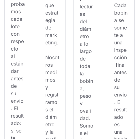
proba
que 
Cada 
lectur
mos 
estrat
bobin
as 
cada 
egia 
a se 
del 
lote 
de 
some
diám
con 
mark
te a 
etro 
respe
eting.
una 
a lo 
cto 
inspe
largo 
al 
Nosot
cción
de 
están
ros 
 final 
toda 
dar 
medi
antes 
la 
antes 
mos 
de 
bobin
de 
y 
su 
a, 
su 
regist
envío
peso 
envío
ramo
. El 
y 
. El 
s el 
result
ovali
result
diám
ado 
dad. 
ado: 
etro 
es 
Somo
si se 
y la 
una 
s el 
te 