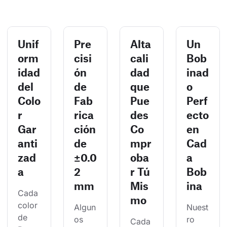
Unif
Pre
Alta
Un
orm
cisi
cali
Bob
idad
ón
dad
inad
del
de
que
o
Colo
Fab
Pue
Perf
r
rica
des
ecto
Gar
ción
Co
en
anti
de
mpr
Cad
zad
±0.0
oba
a
a
2
r Tú
Bob
mm
Mis
ina
Cada 
mo
color 
Algun
Nuest
de 
os 
ro 
Cada 