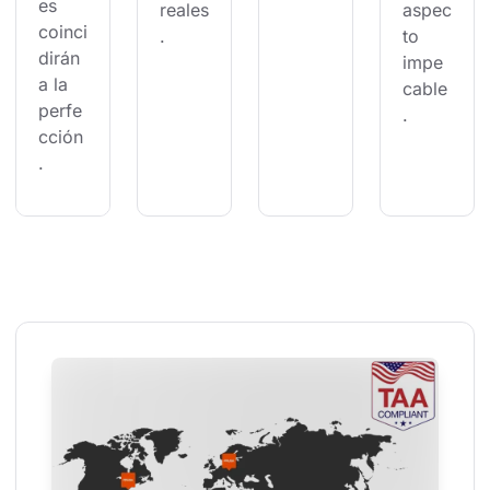
es 
reales
aspec
coinci
.
to 
dirán 
impe
a la 
cable
perfe
.
cción
.