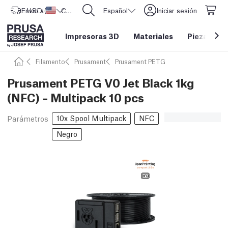
Envío a
USD ($)
Estados Unidos
CORE One L: ¡Ya disponible!
Español
Iniciar sesión
Impresoras 3D
Materiales
Piezas y a
Filamento
Prusament
Prusament PETG
Prusament PETG V0 Jet Black 1kg
(NFC) – Multipack 10 pcs
10x Spool Multipack
NFC
Parámetros
Negro