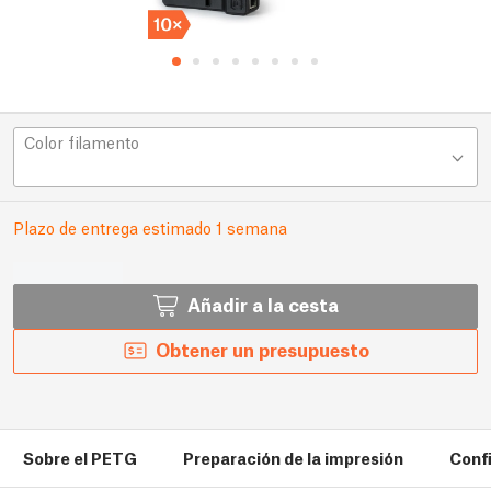
Color filamento
Plazo de entrega estimado 1 semana
Añadir a la cesta
Obtener un presupuesto
Sobre el PETG
Preparación de la impresión
Conf